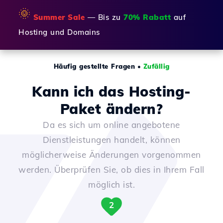
🌞
Summer Sale
— Bis zu
70% Rabatt
auf
Hosting und Domains
Häufig gestellte Fragen
•
Zufällig
Kann ich das Hosting-
Paket ändern?
Da es sich um online angebotene
Dienstleistungen handelt, können
möglicherweise Änderungen vorgenommen
werden. Überprüfen Sie, ob dies in Ihrem Fall
möglich ist.
2