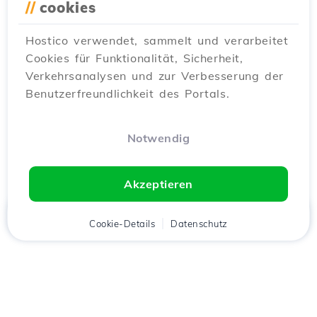
//
cookies
Hostico verwendet, sammelt und verarbeitet
Cookies für Funktionalität, Sicherheit,
Verkehrsanalysen und zur Verbesserung der
Benutzerfreundlichkeit des Portals.
Notwendig
Akzeptieren
Startseite
Kunde
Cookie-Details
Warenkorb
Datenschutz
Chat
Menü
Lade die
Hostico
App