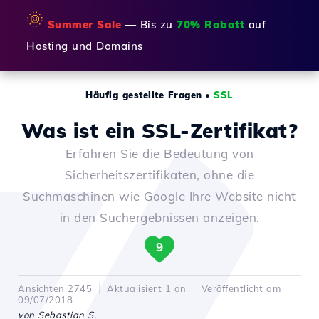
🌞
Summer Sale
— Bis zu
70% Rabatt
auf
Hosting und Domains
Häufig gestellte Fragen
•
SSL
Was ist ein SSL-Zertifikat?
Erfahren Sie die Bedeutung von
Sicherheitszertifikaten, ohne die
Suchmaschinen wie Google Ihre Website nicht
in den Suchergebnissen anzeigen.
9
Ansichten 2745
Aktualisiert 1 an
Veröffentlicht am
09/07/2018
von Sebastian S.