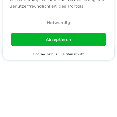
Benutzerfreundlichkeit des Portals.
Notwendig
Akzeptieren
Startseite
Kunde
Cookie-Details
Warenkorb
Datenschutz
Chat
Menü
Lade die
Hostico
App
herunter