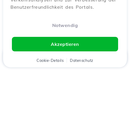
Benutzerfreundlichkeit des Portals.
Notwendig
Akzeptieren
Startseite
Kunde
Cookie-Details
Warenkorb
Datenschutz
Chat
Menü
Lade die
Hostico
App
herunter