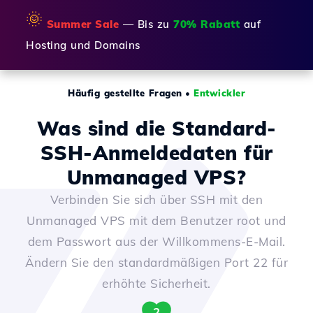
🌞
Summer Sale
— Bis zu
70% Rabatt
auf
Hosting und Domains
Häufig gestellte Fragen
•
Entwickler
Was sind die Standard-
SSH-Anmeldedaten für
Unmanaged VPS?
Verbinden Sie sich über SSH mit den
Unmanaged VPS mit dem Benutzer root und
dem Passwort aus der Willkommens-E-Mail.
Ändern Sie den standardmäßigen Port 22 für
erhöhte Sicherheit.
2