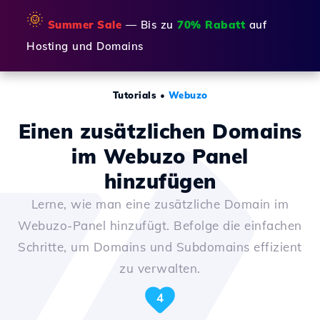
🌞
Summer Sale
— Bis zu
70% Rabatt
auf
Hosting und Domains
Tutorials
•
Webuzo
Einen zusätzlichen Domains
im Webuzo Panel
hinzufügen
Lerne, wie man eine zusätzliche Domain im
Webuzo-Panel hinzufügt. Befolge die einfachen
Schritte, um Domains und Subdomains effizient
zu verwalten.
4