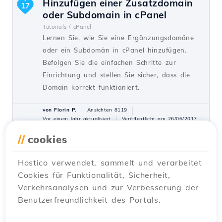
Hinzufügen einer Zusatzdomain
17
oder Subdomain in cPanel
Tutorials /
cPanel
Lernen Sie, wie Sie eine Ergänzungsdomäne
oder ein Subdomän in cPanel hinzufügen.
Befolgen Sie die einfachen Schritte zur
Einrichtung und stellen Sie sicher, dass die
Domain korrekt funktioniert.
von Florin P.
Ansichten 8119
Vor einem Jahr aktualisiert
Veröffentlicht am 26/06/2017
//
cookies
Installation einer Anwendung mit
15
Hostico verwendet, sammelt und verarbeitet
dem cPanel Softaculous-Plugin
Cookies für Funktionalität, Sicherheit,
Tutorials /
Softaculous
Verkehrsanalysen und zur Verbesserung der
Erfahren Sie, wie Sie Webanwendungen mit
Benutzerfreundlichkeit des Portals.
dem cPanel-Plugin Softaculous installieren.
Schritt-für-Schritt-Anleitung zur Installation