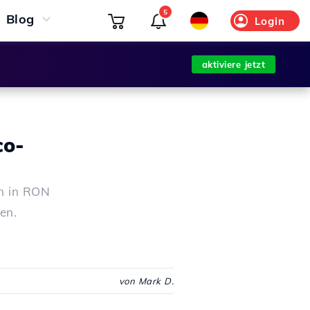
5
Blog
Login
aktiviere jetzt
co-
en in RON
en.
von Mark D.