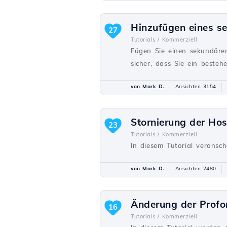
Hinzufügen eines s
27
Tutorials /
Kommerziell
Fügen Sie einen sekundären
sicher, dass Sie ein besteh
von Mark D.
Ansichten 3154
Stornierung der Hos
23
Tutorials /
Kommerziell
In diesem Tutorial veransc
von Mark D.
Ansichten 2480
Änderung der Prof
16
Tutorials /
Kommerziell