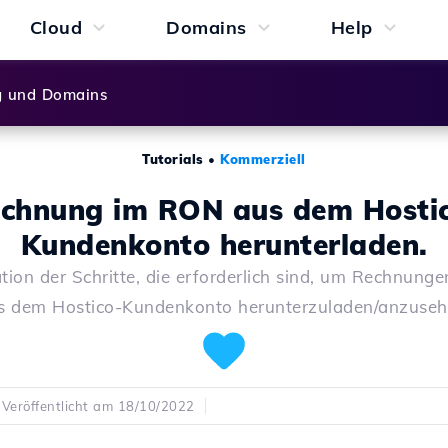
Cloud
Domains
Help
g und Domains
Tutorials
•
Kommerziell
chnung im RON aus dem Hosti
Kundenkonto herunterladen.
tion der Schritte, die erforderlich sind, um Rechnung
s dem Hostico-Kundenkonto herunterzuladen/anzuseh
Veröffentlicht am 18/10/2022