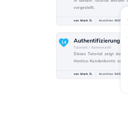
In diesem Tutorial werden
vorgestellt.
von Mark D.
Ansichten 6665
Authentifizierung 
14
Tutorials /
Kommerziell
Dieses Tutorial zeigt das 
Hostico-Kundenkonto anzu
von Mark D.
Ansichten 6468