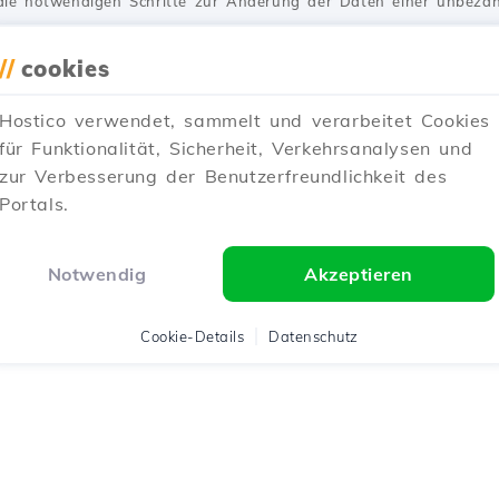
 die notwendigen Schritte zur Änderung der Daten einer unbeza
//
cookies
Aktualisiert vor 3 Jahren
Veröffentlicht am 29/05/2019
Hostico verwendet, sammelt und verarbeitet Cookies
für Funktionalität, Sicherheit, Verkehrsanalysen und
im cPanel vom Kundenkonto.
zur Verbesserung der Benutzerfreundlichkeit des
Portals.
Verfahren, das verwendet werden kann, um sich im cPanel eines 
melden.
Notwendig
Akzeptieren
Vor einem Jahr aktualisiert
Veröffentlicht am 05/06/2018
Cookie-Details
Datenschutz