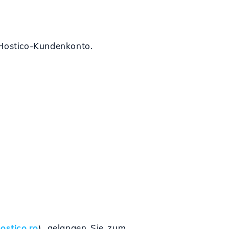
Hostico-Kundenkonto.
ostico.ro
), gelangen Sie zum