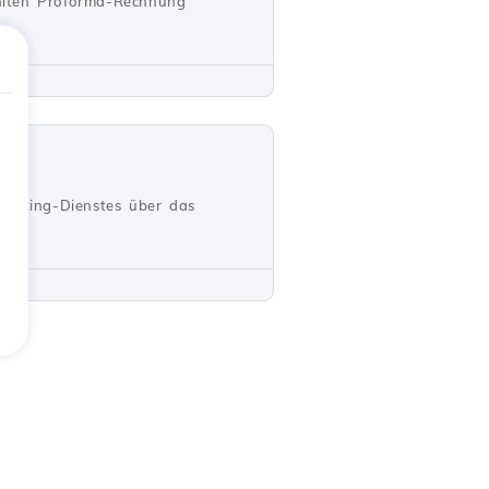
hlten Proforma-Rechnung
Hosting-Dienstes über das