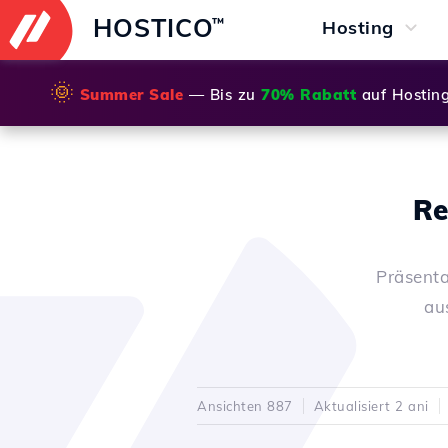
HOSTICO
™
Hosting
🌞
Summer Sale
— Bis zu
70% Rabatt
auf Hostin
Re
Präsenta
au
Ansichten 887
Aktualisiert 2 ani