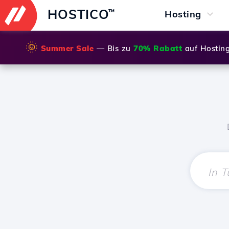
HOSTICO
™
Hosting
🌞
Summer Sale
— Bis zu
70% Rabatt
auf Hostin