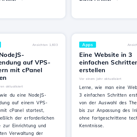
Apps
Ansichten 1,603
Ansic
 NodeJS-
Eine Website in 3
ndung auf VPS-
einfachen Schritte
ern mit cPanel
erstellen
ten
Vor einem Jahr aktualisiert
en aktualisiert
Lerne, wie man eine Webs
 wie du eine NodeJS-
3 einfachen Schritten erste
ung auf einem VPS-
von der Auswahl des Th
mit cPanel startest,
bis zur Anpassung des Inh
ießlich der erforderlichen
ohne fortgeschrittene tec
e zur Einrichtung und
Kenntnisse.
nten Verwaltung der