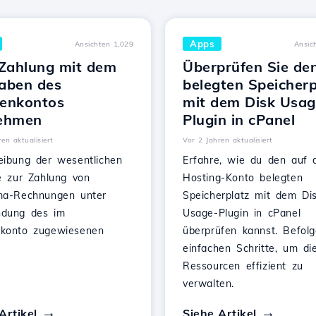
Apps
Ansichten 1,029
Ansic
 Zahlung mit dem
Überprüfen Sie de
aben des
belegten Speicherp
enkontos
mit dem Disk Usag
ehmen
Plugin in cPanel
en aktualisiert
Vor 2 Jahren aktualisiert
eibung der wesentlichen
Erfahre, wie du den auf 
te zur Zahlung von
Hosting-Konto belegten
ma-Rechnungen unter
Speicherplatz mit dem Di
dung des im
Usage-Plugin in cPanel
konto zugewiesenen
überprüfen kannst. Befolg
.
einfachen Schritte, um di
Ressourcen effizient zu
verwalten.
Artikel
Siehe Artikel