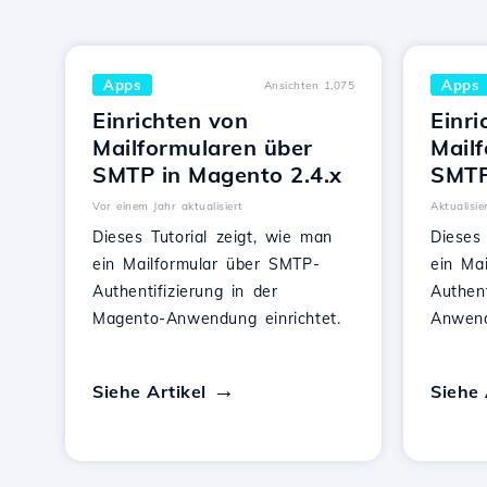
Apps
Apps
Ansichten 1,075
Einrichten von
Einri
Mailformularen über
Mail
SMTP in Magento 2.4.x
SMTP
Vor einem Jahr aktualisiert
Aktualisie
Dieses Tutorial zeigt, wie man
Dieses 
ein Mailformular über SMTP-
ein Ma
Authentifizierung in der
Authen
Magento-Anwendung einrichtet.
Anwend
Siehe Artikel
Siehe 