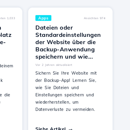
Apps
hten 1,033
Ansichten 974
n
Dateien oder
latz
Standardeinstellungen
e-
der Website über die
Backup-Anwendung
speichern und wie...
Vor 2 Jahren aktualisiert
deinem
Sichern Sie Ihre Website mit
sk
der Backup-App! Lernen Sie,
wie Sie Dateien und
e die
Einstellungen speichern und
e
wiederherstellen, um
Datenverluste zu vermeiden.
Siehe Artikel