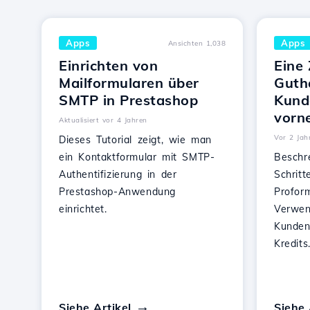
Apps
Apps
Ansichten 1,038
Einrichten von
Eine
Mailformularen über
Guth
SMTP in Prestashop
Kund
vorn
Aktualisiert vor 4 Jahren
Vor 2 Jahr
Dieses Tutorial zeigt, wie man
ein Kontaktformular mit SMTP-
Beschr
Authentifizierung in der
Schrit
Prestashop-Anwendung
Profor
einrichtet.
Verwen
Kunden
Kredits
Siehe Artikel
Siehe 