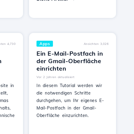
Apps
hten 4,730
Ansichten 3,026
Ein E-Mail-Postfach in
n
der Gmail-Oberfläche
einrichten
Vor 2 Jahren aktualisiert
ite in
In diesem Tutorial werden wir
llt,
die notwendigen Schritte
emas
durchgehen, um Ihr eigenes E-
alts,
Mail-Postfach in der Gmail-
hnische
Oberfläche einzurichten.