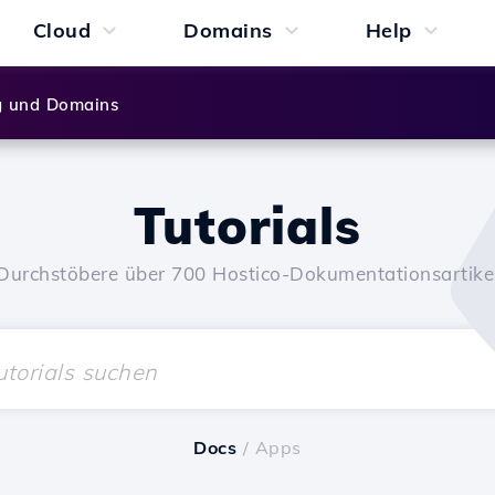
Cloud
Domains
Help
g und Domains
Tutorials
Durchstöbere über 700 Hostico-Dokumentationsartike
Docs
/ Apps