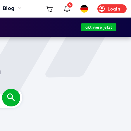
5
Blog
Login
aktiviere jetzt
l