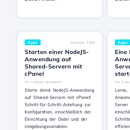
Apps
Apps
Ansichten 3,589
Starten einer NodeJS-
Eine
Anwendung auf
Anwe
Shared-Servern mit
Serv
cPanel
star
Vor 2 Jahren aktualisiert
Vor 2 Jahr
Starte deine NodeJS-Anwendung
Lerne,
auf Shared-Servern mit cPanel!
Anwend
Schritt-für-Schritt-Anleitung zur
Server 
Konfiguration, einschließlich der
einschl
Einrichtung der Datei und der
Schritt
Umgebungsvariablen.
effizie