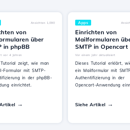
Apps
Ansichten 1,090
Ansic
chten von
Einrichten von
formularen über
Mailformularen üb
 in phpBB
SMTP in Opencart
rt vor 4 Jahren
Vor einem Jahr aktualisiert
Tutorial zeigt, wie man
Dieses Tutorial erklärt, 
il-Formular mit SMTP-
ein Mailformular mit SMT
tifizierung in der phpBB-
Authentifizierung in der
ung einrichtet.
Opencart-Anwendung einri
Artikel
Siehe Artikel