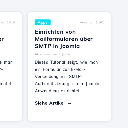
Apps
hten 1,610
Ansichten 1,162
Einrichten von
er
Mailformularen über
SMTP in Joomla
Aktualisiert vor 4 Jahren
wie man
Dieses Tutorial zeigt, wie man
P-
ein Formular zur E-Mail-
Versendung mit SMTP-
chtet.
Authentifizierung in der Joomla-
Anwendung einrichtet.
Siehe Artikel