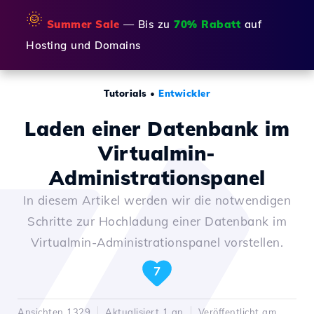
🌞
Summer Sale
— Bis zu
70% Rabatt
auf
Hosting und Domains
Tutorials
•
Entwickler
Laden einer Datenbank im
Virtualmin-
Administrationspanel
In diesem Artikel werden wir die notwendigen
Schritte zur Hochladung einer Datenbank im
Virtualmin-Administrationspanel vorstellen.
7
Ansichten 1329
Aktualisiert 1 an
Veröffentlicht am