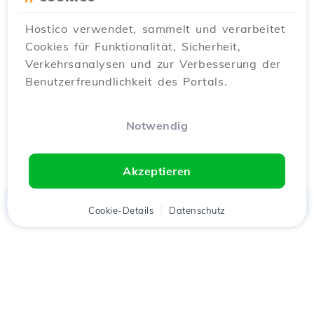
Hostico verwendet, sammelt und verarbeitet
Cookies für Funktionalität, Sicherheit,
Verkehrsanalysen und zur Verbesserung der
Benutzerfreundlichkeit des Portals.
Notwendig
Akzeptieren
Startseite
Kunde
Cookie-Details
Warenkorb
Datenschutz
Chat
Menü
Lade die
Hostico
App
herunter