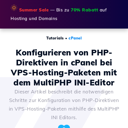
🌞
Summer Sale
— Bis zu
70% Rabatt
auf
Hosting und Domains
Tutorials
•
cPanel
Konfigurieren von PHP-
Direktiven in cPanel bei
VPS-Hosting-Paketen mit
dem MultiPHP INI-Editor
Dieser Artikel beschreibt die notwendigen
Schritte zur Konfiguration von PHP-Direktiven
in VPS-Hosting-Paketen mithilfe des MultiPHP
INI Editors.