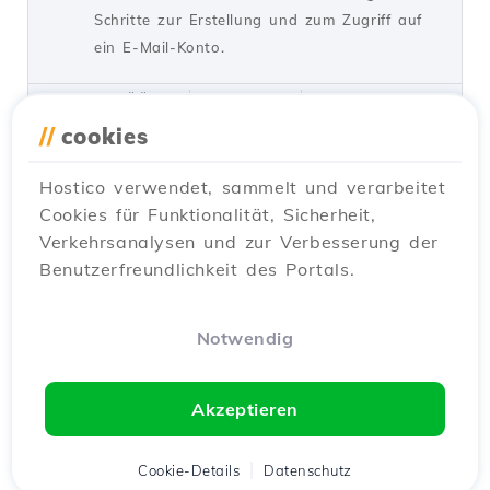
Schritte zur Erstellung und zum Zugriff auf
ein E-Mail-Konto.
von Cătălin A.
Ansichten 5932
Vor 2 Jahren aktualisiert
Veröffentlicht am 28/06/2017
//
cookies
Hostico verwendet, sammelt und verarbeitet
SSH-Einstellungen in Webuzo
20
Cookies für Funktionalität, Sicherheit,
Tutorials /
Webuzo
Verkehrsanalysen und zur Verbesserung der
In diesem Tutorial lernen Sie, wie Sie den
Benutzerfreundlichkeit des Portals.
SSH-Zugriff auf den Webuzo-Server
blockieren, indem Sie die Verbindung
aktivieren und den erforderlichen Port
Notwendig
konfigurieren.
von Alexandru R.
Ansichten 1530
Akzeptieren
Vor einem Jahr aktualisiert
Veröffentlicht am 12/06/2018
Cookie-Details
Datenschutz