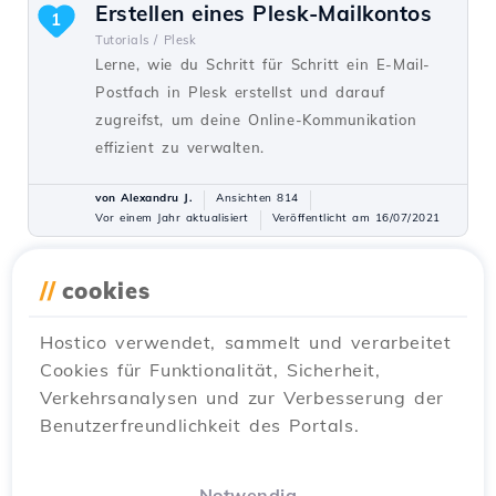
Erstellen eines Plesk-Mailkontos
1
Tutorials /
Plesk
Lerne, wie du Schritt für Schritt ein E-Mail-
Postfach in Plesk erstellst und darauf
zugreifst, um deine Online-Kommunikation
effizient zu verwalten.
von Alexandru J.
Ansichten 814
Vor einem Jahr aktualisiert
Veröffentlicht am 16/07/2021
//
cookies
Die Sperrung oder
1
Passwortschutz eines
Hostico verwendet, sammelt und verarbeitet
Verzeichnisses in ISPConfig
Cookies für Funktionalität, Sicherheit,
Tutorials /
ISPConfig
Verkehrsanalysen und zur Verbesserung der
Erfahren Sie, wie Sie ein Verzeichnis in
Benutzerfreundlichkeit des Portals.
ISPConfig sperren oder passwortschützen,
indem Sie die erforderlichen Schritte zum
Schutz Ihrer Daten befolgen. Detaillierte
Notwendig