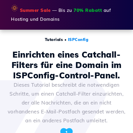
🌞
Summer Sale
— Bis zu
70% Rabatt
auf
Hosting und Domains
Tutorials
•
ISPConfig
Einrichten eines Catchall-
Filters für eine Domain im
ISPConfig-Control-Panel.
Dieses Tutorial beschreibt die notwendigen
Schritte, um einen Catchall-Filter einzurichten,
der alle Nachrichten, die an ein nicht
vorhandenes E-Mail-Postfach gesendet werden,
an ein anderes Postfach umleitet.
1