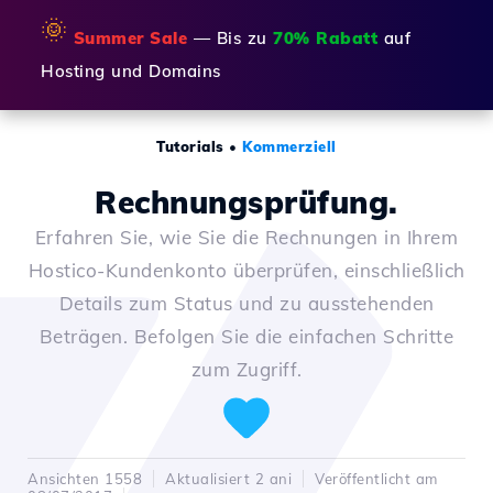
🌞
Summer Sale
— Bis zu
70% Rabatt
auf
Hosting und Domains
Tutorials
•
Kommerziell
Rechnungsprüfung.
Erfahren Sie, wie Sie die Rechnungen in Ihrem
Hostico-Kundenkonto überprüfen, einschließlich
Details zum Status und zu ausstehenden
Beträgen. Befolgen Sie die einfachen Schritte
zum Zugriff.
Ansichten 1558
Aktualisiert 2 ani
Veröffentlicht am