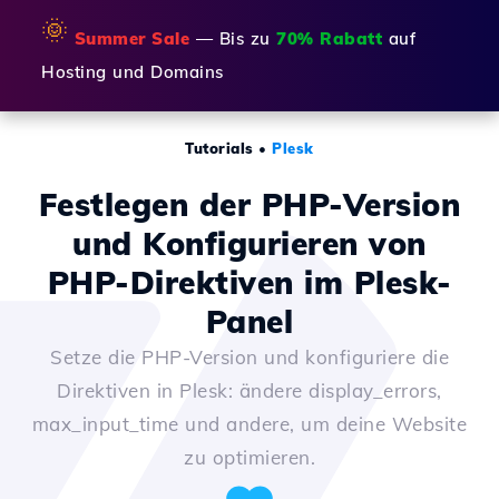
🌞
Summer Sale
— Bis zu
70% Rabatt
auf
Hosting und Domains
Tutorials
•
Plesk
Festlegen der PHP-Version
und Konfigurieren von
PHP-Direktiven im Plesk-
Panel
Setze die PHP-Version und konfiguriere die
Direktiven in Plesk: ändere display_errors,
max_input_time und andere, um deine Website
zu optimieren.