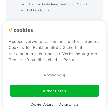
Schritte zur Erstellung und zum Zugriff auf
ein E-Mail-Konto.
von Cătălin A.
Ansichten 5940
Vor 2 Jahren aktualisiert
Veröffentlicht am 28/06/2017
//
cookies
Hostico verwendet, sammelt und verarbeitet
SSH-Einstellungen in Webuzo
20
Cookies für Funktionalität, Sicherheit,
Tutorials /
Webuzo
Verkehrsanalysen und zur Verbesserung der
In diesem Tutorial lernen Sie, wie Sie den
Benutzerfreundlichkeit des Portals.
SSH-Zugriff auf den Webuzo-Server
blockieren, indem Sie die Verbindung
aktivieren und den erforderlichen Port
Notwendig
konfigurieren.
von Alexandru R.
Ansichten 1534
Akzeptieren
Vor einem Jahr aktualisiert
Veröffentlicht am 12/06/2018
Cookie-Details
Datenschutz