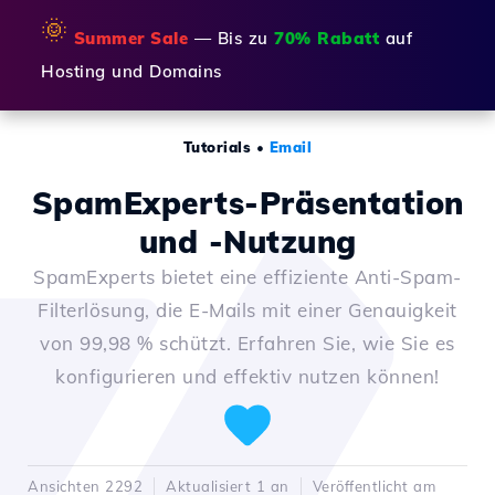
🌞
Summer Sale
— Bis zu
70% Rabatt
auf
Hosting und Domains
Tutorials
•
Email
SpamExperts-Präsentation
und -Nutzung
SpamExperts bietet eine effiziente Anti-Spam-
Filterlösung, die E-Mails mit einer Genauigkeit
von 99,98 % schützt. Erfahren Sie, wie Sie es
konfigurieren und effektiv nutzen können!
Ansichten 2292
Aktualisiert 1 an
Veröffentlicht am