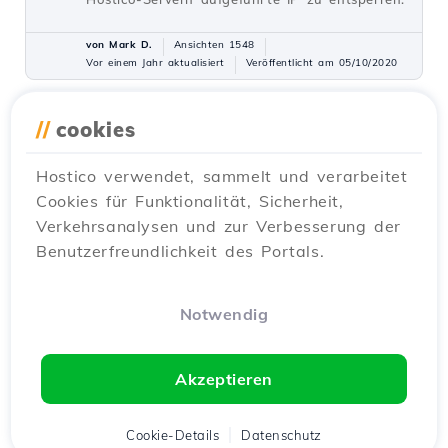
von Mark D.
Ansichten 1548
Vor einem Jahr aktualisiert
Veröffentlicht am 05/10/2020
//
cookies
Erstellen eines E-Mail-Kontos in
31
cPanel
Hostico verwendet, sammelt und verarbeitet
Tutorials /
cPanel
Cookies für Funktionalität, Sicherheit,
cPanel ermöglicht die Erstellung einer
Verkehrsanalysen und zur Verbesserung der
unbegrenzten Anzahl von E-Mail-Konten, die
Benutzerfreundlichkeit des Portals.
mit gehosteten Domains verbunden sind.
Dieses Tutorial erklärt die notwendigen
Schritte zur Erstellung und zum Zugriff auf
Notwendig
ein E-Mail-Konto.
von Cătălin A.
Ansichten 5932
Akzeptieren
Vor 2 Jahren aktualisiert
Veröffentlicht am 28/06/2017
Cookie-Details
Datenschutz