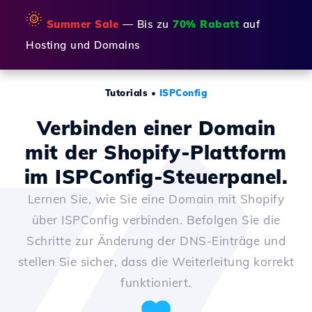
🌞
Summer Sale
— Bis zu
70% Rabatt
auf
Hosting und Domains
Tutorials
•
ISPConfig
Verbinden einer Domain
mit der Shopify-Plattform
im ISPConfig-Steuerpanel.
Lernen Sie, wie Sie eine Domain mit Shopify
über ISPConfig verbinden. Befolgen Sie die
Schritte zur Änderung der DNS-Einträge und
stellen Sie sicher, dass die Weiterleitung korrekt
funktioniert.