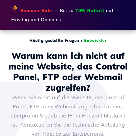
🌞
Summer Sale
— Bis zu
70% Rabatt
auf
Hosting und Domains
Häufig gestellte Fragen
•
Entwickler
Warum kann ich nicht auf
meine Website, das Control
Panel, FTP oder Webmail
zugreifen?
Wenn Sie nicht auf die Website, das Control
Panel, FTP oder Webmail zugreifen können,
überprüfen Sie, ob die IP im Firewall blockiert
ist. Kontaktieren Sie die technische Abteilung
von Hostico zur Entsperrung.