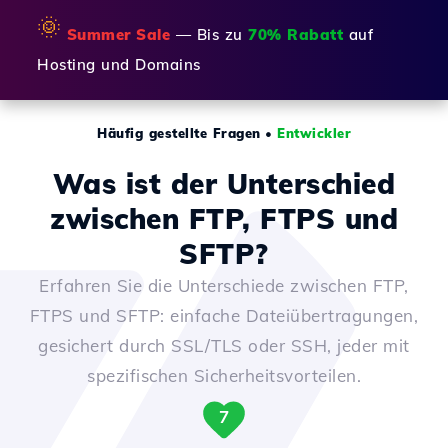
🌞
Summer Sale
— Bis zu
70% Rabatt
auf
Hosting und Domains
Häufig gestellte Fragen
•
Entwickler
Was ist der Unterschied
zwischen FTP, FTPS und
SFTP?
Erfahren Sie die Unterschiede zwischen FTP,
FTPS und SFTP: einfache Dateiübertragungen,
gesichert durch SSL/TLS oder SSH, jeder mit
spezifischen Sicherheitsvorteilen.
7