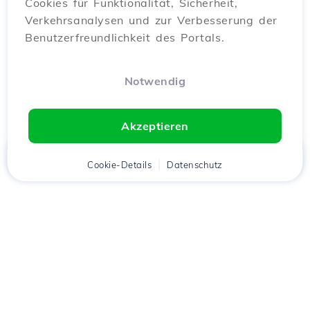
Cookies für Funktionalität, Sicherheit,
Verkehrsanalysen und zur Verbesserung der
Benutzerfreundlichkeit des Portals.
Notwendig
Akzeptieren
Startseite
Kunde
Cookie-Details
Warenkorb
Datenschutz
Chat
Menü
Lade die
Hostico
App
herunter