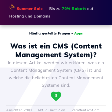
🌞
Summer Sale
— Bis zu
70% Rabatt
auf
Hosting und Domains
Häufig gestellte Fragen
•
Apps
Was ist ein CMS (Content
Management System)?
In diesem Artikel werden wir erklären, was ein
Content Management System (CMS) ist und
welche die beliebtesten Content Management
Systeme sind.
3
Ansichten 2901
Aktualisiert 2 ani
Veröffentlicht am