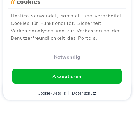
//
cookies
Hostico verwendet, sammelt und verarbeitet
Cookies für Funktionalität, Sicherheit,
Verkehrsanalysen und zur Verbesserung der
Benutzerfreundlichkeit des Portals.
Notwendig
Akzeptieren
Startseite
Kunde
Cookie-Details
Warenkorb
Datenschutz
Chat
Menü
Lade die
Hostico
App