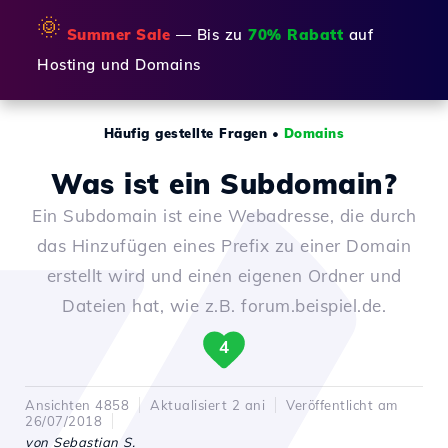
🌞
Summer Sale
— Bis zu
70% Rabatt
auf
Hosting und Domains
Häufig gestellte Fragen
•
Domains
Was ist ein Subdomain?
Ein Subdomain ist eine Webadresse, die durch
das Hinzufügen eines Prefix zu einer Domain
erstellt wird und einen eigenen Ordner und
Dateien hat, wie z.B. forum.beispiel.de.
4
Ansichten 4858
Aktualisiert 2 ani
Veröffentlicht am
26/07/2018
von Sebastian S.