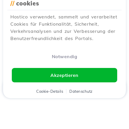
//
cookies
Hostico verwendet, sammelt und verarbeitet
Cookies für Funktionalität, Sicherheit,
Verkehrsanalysen und zur Verbesserung der
Benutzerfreundlichkeit des Portals.
Notwendig
Akzeptieren
Startseite
Kunde
Cookie-Details
Warenkorb
Datenschutz
Chat
Menü
Lade die
Hostico
App