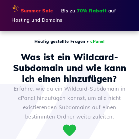
🌞
Summer Sale
— Bis zu
70% Rabatt
auf
Hosting und Domains
Häufig gestellte Fragen
•
cPanel
Was ist ein Wildcard-
Subdomain und wie kann
ich einen hinzufügen?
Erfahre, wie du ein Wildcard-Subdomain in
cPanel hinzufügen kannst, um alle nicht
existierenden Subdomains auf einen
bestimmten Ordner weiterzuleiten.