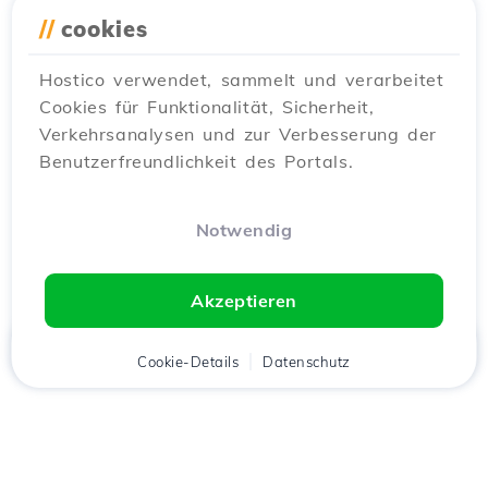
//
cookies
Hostico verwendet, sammelt und verarbeitet
Cookies für Funktionalität, Sicherheit,
Verkehrsanalysen und zur Verbesserung der
Benutzerfreundlichkeit des Portals.
Notwendig
Akzeptieren
Startseite
Kunde
Cookie-Details
Warenkorb
Datenschutz
Chat
Menü
Lade die
Hostico
App